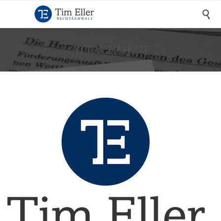

ATTACHMENT