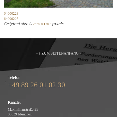
64000223
64000225
Original size is
pixels
2560 × 1707
– ↑ ZUM SEITENANFANG –
Telefon
+49 89 26 01 02 30
Kanzlei
Maximilianstraße 25
80539 München