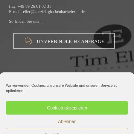
Fax: +49 89 26 01 02 31
E-mail:
eller@kanzlei-glockenbachviertel.de
So finden Sie uns →

UNVERBINDLICHE ANFRAGE
Wir verwenden Cookies, um unsere Website und unseren Service zu
optimieren.
© 2015 RECHTSANWALT TIM ELLER |
IMPRESSUM
|
DATENSCHUTZ
Cookies akzeptieren
Ablehnen