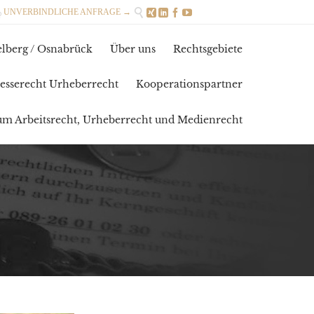

UNVERBINDLICHE ANFRAGE →





Skip
lberg / Osnabrück
Über uns
Rechtsgebiete
to
content
esserecht Urheberrecht
Kooperationspartner
zum Arbeitsrecht, Urheberrecht und Medienrecht