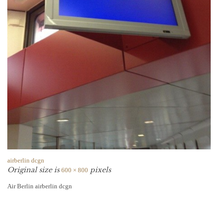
airberlin dcgn
Original size is
pixels
600 × 800
Air Berlin airberlin dcgn