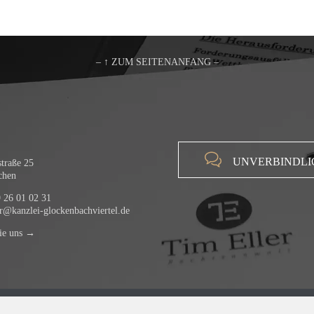
– ↑ ZUM SEITENANFANG –

UNVERBINDLI
traße 25
chen
 26 01 02 31
er@kanzlei-glockenbachviertel.de
ie uns →