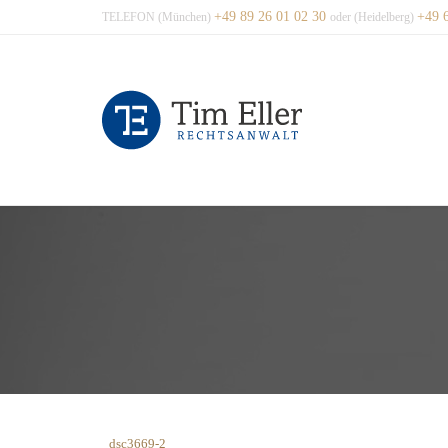
+49 89 26 01 02 30
+49 
TELEFON (München)
oder (Heidelberg)
_dsc3669-2