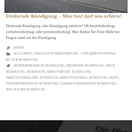
Drohende Kündigung – Was tun? Auf was achten?
Drohende Kündigung oder Kündigung erhalten? Ob betriebsbedingt,
verhaltensbedingt oder personenbedingt. Hier finden Sie Erste Hilfe bei
Fragen rund um die Kündigung
ADMIN

CATEGORY
ALLGEMEIN
FRAGEN ZUM ARBEITSRECHT - VOM ARBEITSVERTRAG

,
BIS ZUR KÜNDIGUNG
CATEGORY
BETRIEBSBEDINGTE KÜNDIGUNG
DROHENDE KÜNDIGUNG
HILFE

,
,
KÜNDIGUNG
KÜNDIGUNG ARBEITSRECHT
KÜNDIGUNG
,
,
ARBEITSVERHÄLTNIS
KÜNDIGUNG ARBEITSVERTRAG
KÜNDIGUNG HILFE
,
,
,
PERSONENBEDINGTE KÜNDIGUNG
VERHALTENSBEDINGTE KÜNDIGUNG
,
,
WAS TUN BEI KÜNDIGUNG