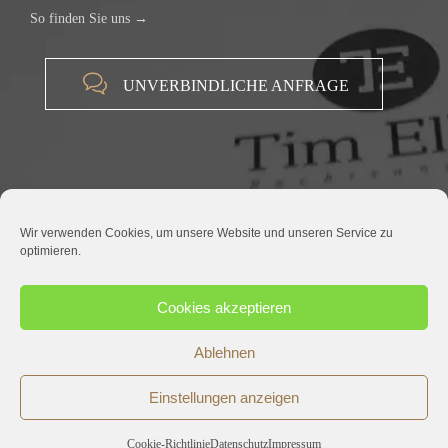
So finden Sie uns →

UNVERBINDLICHE ANFRAGE
Wir verwenden Cookies, um unsere Website und unseren Service zu
optimieren.
© 2015 RECHTSANWALT TIM ELLER |
IMPRESSUM
|
DATENSCHUTZ
Cookies akzeptieren
Ablehnen
Einstellungen anzeigen



FOLGEN SIE UNS AUF:
Cookie-Richtlinie
Datenschutz
Impressum