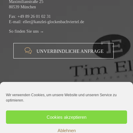
Maximilianstraße 25
80539 München
Fax: +49 89 26 01 02 31
E-mail:
eller@kanzlei-glockenbachviertel.de
So finden Sie uns →

UNVERBINDLICHE ANFRAGE
Wir verwenden Cookies, um unsere Website und unseren Service zu
optimieren.
© 2015 RECHTSANWALT TIM ELLER |
IMPRESSUM
|
DATENSCHUTZ
Cookies akzeptieren
Ablehnen