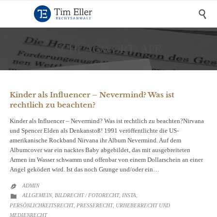

SCHLAGWORT:
APR
Kinder als Influencer – Nevermind? Was ist
rechtlich zu beachten?
Kinder als Influencer – Nevermind? Was ist rechtlich zu beachten?Nirvana
und Spencer Elden als Denkanstoß! 1991 veröffentlichte die US-
amerikanische Rockband Nirvana ihr Album Nevermind. Auf dem
Albumcover war ein nacktes Baby abgebildet, das mit ausgebreiteten
Armen im Wasser schwamm und offenbar von einem Dollarschein an einer
Angel geködert wird. Ist das noch Grunge und/oder ein…
ADMIN

CATEGORY
ALLGEMEIN
BILDRECHT / FOTORECHT
INSTA

,
,
,
PERSÖNLICHKEITSRECHT
PRESSERECHT
URHEBERRECHT UND
,
,
MEDIENRECHT