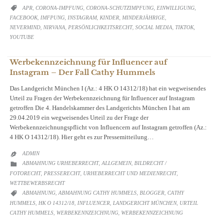
CATEGORY
APR
CORONA-IMPFUNG
CORONA-SCHUTZIMPFUNG
EINWILLIGUNG

,
,
,
,
FACEBOOK
IMFPUNG
INSTAGRAM
KINDER
MINDERJÄHRIGE
,
,
,
,
,
NEVERMIND
NIRVANA
PERSÖNLICHKEITSRECHT
SOCIAL MEDIA
TIKTOK
,
,
,
,
,
YOUTUBE
Werbekennzeichnung für Influencer auf
Instagram – Der Fall Cathy Hummels
Das Landgericht München I (Az.: 4 HK O 14312/18) hat ein wegweisendes
Urteil zu Fragen der Werbekennzeichnung für Influencer auf Instagram
getroffen Die 4. Handelskammer des Landgerichts München I hat am
29.04.2019 ein wegweisendes Urteil zu der Frage der
Werbekennzeichnungspflicht von Influencern auf Instagram getroffen (Az.:
4 HK O 14312/18). Hier geht es zur Pressemitteilung…
ADMIN

CATEGORY
ABMAHNUNG URHEBERRECHT
ALLGEMEIN
BILDRECHT /

,
,
FOTORECHT
PRESSERECHT
URHEBERRECHT UND MEDIENRECHT
,
,
,
WETTBEWERBSRECHT
CATEGORY
ABMAHNUNG
ABMAHNUNG CATHY HUMMELS
BLOGGER
CATHY

,
,
,
HUMMELS
HK O 14312/18
INFLUENCER
LANDGERICHT MÜNCHEN
URTEIL
,
,
,
,
CATHY HUMMELS
WERBEKENNZEICHNUNG
WERBEKENNZEICHNUNG
,
,