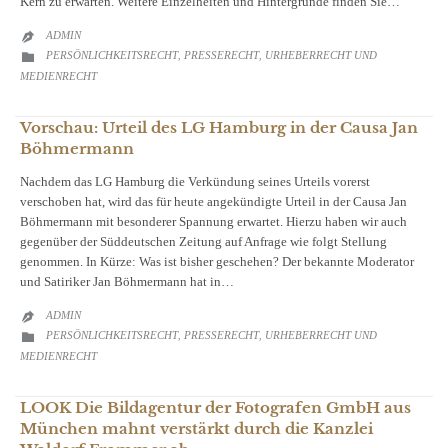
Kern zu erwarten. Weitere Einzelheiten und Hintergründe finden Sie…
ADMIN

CATEGORY
PERSÖNLICHKEITSRECHT
PRESSERECHT
URHEBERRECHT UND

,
,
MEDIENRECHT
Vorschau: Urteil des LG Hamburg in der Causa Jan
Böhmermann
Nachdem das LG Hamburg die Verkündung seines Urteils vorerst
verschoben hat, wird das für heute angekündigte Urteil in der Causa Jan
Böhmermann mit besonderer Spannung erwartet. Hierzu haben wir auch
gegenüber der Süddeutschen Zeitung auf Anfrage wie folgt Stellung
genommen. In Kürze: Was ist bisher geschehen? Der bekannte Moderator
und Satiriker Jan Böhmermann hat in…
ADMIN

CATEGORY
PERSÖNLICHKEITSRECHT
PRESSERECHT
URHEBERRECHT UND

,
,
MEDIENRECHT
LOOK Die Bildagentur der Fotografen GmbH aus
München mahnt verstärkt durch die Kanzlei