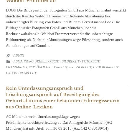
Waldorf Frommer ab
LOOK Die Bildagentur der Fotografen GmbH aus München mahnt verstärkt
durch die Kanzlei Waldorf Frommer ab Drohende Abmahnung bei
unberechtigter Nutzung von Fotos und Bildern Derzeit mahnt Look Die
Bildagentur der Fotografen GmbH aus München über die
Rechtsanwaltskanzlei Waldorf Frommer verstärkt die unberechtigte
Bildnutzung ab. Nicht nur Abmahnungen wege Filesharing, sondern auch
Abmahnungen auf Grund…
ADMIN

CATEGORY
ABMAHNUNG URHEBERRECHT
BILDRECHT / FOTORECHT

,
,
FILESHARING
PERSÖNLICHKEITSRECHT
PRESSERECHT
URHEBERRECHT
,
,
,
UND MEDIENRECHT
Kein Unterlassungsanspruch und
Löschungsanspruch auf Beseitigung des
Geburtsdatums einer bekannten Filmregisseurin
aus Online-Lexikon
AG München weist Unterlassungsklage wegen
Persönlichkeitsrechtsverletzung ab Das Amtsgericht München (AG
München) hat mit Urteil vom 30.09.2015 (Az.: 142 C 30130/14)