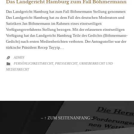
Das Landgericht Hamburg zum Fall Böhmermann
Das Landgericht Hamburg hat zum Fall Böhmermann Stellung genommen
Das Landgericht Hamburg hat zu dem Fall des deutschen Moderators und
Satirikers Jan Böhmermann im Rahmen eines einstweiligen
Verfügungsverfahrens Stellung bezogen. Mit der erlassenen einstweiligen
Verfügung hat das Landgericht Hambrug Teile des Gedichts (Böhmermann-
Gedicht) nach ersten Medienberichten verboten. Der Antragssteller war der
türkische Präsident Recep Tayyip…
ADMIN

CATEGORY
PERSÖNLICHKEITSRECHT
PRESSERECHT
URHEBERRECHT UND

,
,
MEDIENRECHT
– ↑ ZUM SEITENANFANG –