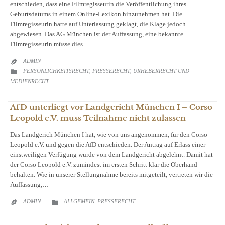
entschieden, dass eine Filmregisseurin die Veröffentlichung ihres
Geburtsdatums in einem Online-Lexikon hinzunehmen hat. Die
Filmregisseurin hatte auf Unterlassung geklagt, die Klage jedoch
abgewiesen. Das AG München ist der Auffassung, eine bekannte
Filmregisseurin müsse dies…
ADMIN

CATEGORY
PERSÖNLICHKEITSRECHT
PRESSERECHT
URHEBERRECHT UND

,
,
MEDIENRECHT
AfD unterliegt vor Landgericht München I – Corso
Leopold e.V. muss Teilnahme nicht zulassen
Das Landgerich München I hat, wie von uns angenommen, für den Corso
Leopold e.V. und gegen die AfD entschieden. Der Antrag auf Erlass einer
einstweiligen Verfügung wurde von dem Landgericht abgelehnt. Damit hat
der Corso Leopold e.V. zumindest im ersten Schritt klar die Oberhand
behalten. Wie in unserer Stellungnahme bereits mitgeteilt, vertreten wir die
Auffassung,…
CATEGORY
ADMIN
ALLGEMEIN
PRESSERECHT

,
