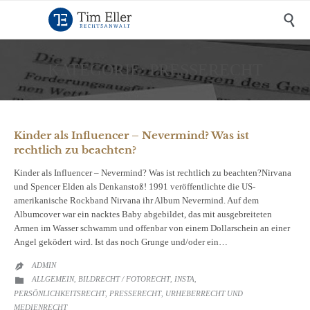

KATEGORIE:
PRESSERECHT
Kinder als Influencer – Nevermind? Was ist
rechtlich zu beachten?
Kinder als Influencer – Nevermind? Was ist rechtlich zu beachten?Nirvana
und Spencer Elden als Denkanstoß! 1991 veröffentlichte die US-
amerikanische Rockband Nirvana ihr Album Nevermind. Auf dem
Albumcover war ein nacktes Baby abgebildet, das mit ausgebreiteten
Armen im Wasser schwamm und offenbar von einem Dollarschein an einer
Angel geködert wird. Ist das noch Grunge und/oder ein…
ADMIN

CATEGORY
ALLGEMEIN
BILDRECHT / FOTORECHT
INSTA

,
,
,
PERSÖNLICHKEITSRECHT
PRESSERECHT
URHEBERRECHT UND
,
,
MEDIENRECHT