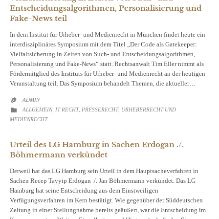
Entscheidungsalgorithmen, Personalisierung und
Fake-News teil
In dem Institut für Urheber- und Medienrecht in München findet heute ein
interdisziplinäres Symposium mit dem Titel „Der Code als Gatekeeper:
Vielfaltsicherung in Zeiten von Such- und Entscheidungsalgorithmen,
Personalisierung und Fake-News“ statt. Rechtsanwalt Tim Eller nimmt als
Fördermitglied des Instituts für Urheber- und Medienrecht an der heutigen
Veranstaltung teil. Das Symposium behandelt Themen, die aktueller…
ADMIN

CATEGORY
ALLGEMEIN
IT RECHT
PRESSERECHT
URHEBERRECHT UND

,
,
,
MEDIENRECHT
Urteil des LG Hamburg in Sachen Erdogan ./.
Böhmermann verkündet
Derweil hat das LG Hamburg sein Urteil in dem Hauptsacheverfahren in
Sachen Recep Tayyip Erdogan ./. Jan Böhmermann verkündet. Das LG
Hamburg hat seine Entscheidung aus dem Einstweiligen
Verfügungsverfahren im Kern bestätigt. Wie gegenüber der Süddeutschen
Zeitung in einer Stellungnahme bereits geäußert, war die Entscheidung im