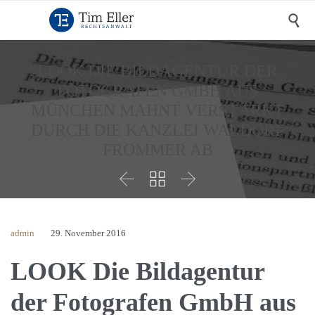

LOOK DIE BILDAGENTUR DER
FOTOGRAFEN GMBH AUS
MÜNCHEN MAHNT VERSTÄRKT
DURCH DIE KANZLEI WALDORF
FROMMER AB



admin
29. November 2016
LOOK Die Bildagentur
der Fotografen GmbH aus