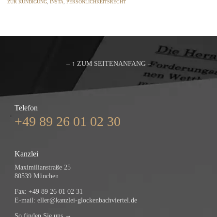
ZUR KÜNDIGUNG
,
INSTA
,
PERSÖNLICHKEITSRECHT
– ↑ ZUM SEITENANFANG –
Telefon
+49 89 26 01 02 30
Kanzlei
Maximilianstraße 25
80539 München
Fax: +49 89 26 01 02 31
E-mail:
eller@kanzlei-glockenbachviertel.de
So finden Sie uns →