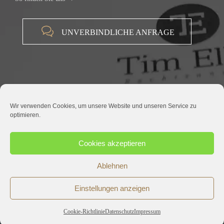

UNVERBINDLICHE ANFRAGE
Wir verwenden Cookies, um unsere Website und unseren Service zu
optimieren.
© 2015 RECHTSANWALT TIM ELLER |
IMPRESSUM
|
DATENSCHUTZ
Cookies akzeptieren
Ablehnen
Einstellungen anzeigen



FOLGEN SIE UNS AUF:
Cookie-Richtlinie
Datenschutz
Impressum