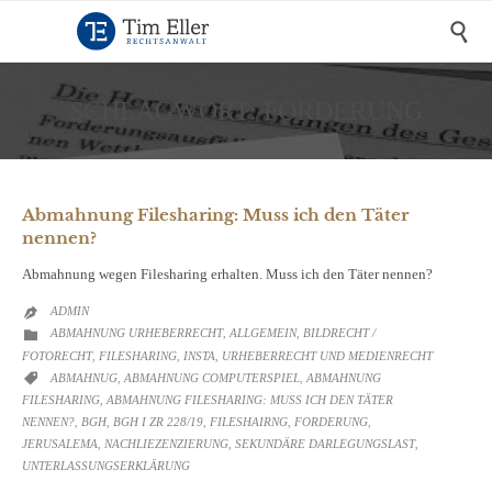

SCHLAGWORT:
FORDERUNG
Abmahnung Filesharing: Muss ich den Täter
nennen?
Abmahnung wegen Filesharing erhalten. Muss ich den Täter nennen?
ADMIN

CATEGORY
ABMAHNUNG URHEBERRECHT
ALLGEMEIN
BILDRECHT /

,
,
FOTORECHT
FILESHARING
INSTA
URHEBERRECHT UND MEDIENRECHT
,
,
,
CATEGORY
ABMAHNUG
ABMAHNUNG COMPUTERSPIEL
ABMAHNUNG

,
,
FILESHARING
ABMAHNUNG FILESHARING: MUSS ICH DEN TÄTER
,
NENNEN?
BGH
BGH I ZR 228/19
FILESHAIRNG
FORDERUNG
,
,
,
,
,
JERUSALEMA
NACHLIEZENZIERUNG
SEKUNDÄRE DARLEGUNGSLAST
,
,
,
UNTERLASSUNGSERKLÄRUNG