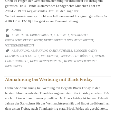
Urteil zu Fragen der Werbekennzeichnung für Influencer auf Instagram
getroffen Die 4. Handelskammer des Landgerichts München I hat am
29.04.2019 ein wegweisendes Urteil zu der Frage der
Werbekennzeichnungspflicht von Influencern auf Instagram getroffen (Az.:
4 HK O 14312/18). Hier geht es zur Pressemitteilung…
ADMIN

CATEGORY
ABMAHNUNG URHEBERRECHT
ALLGEMEIN
BILDRECHT /

,
,
FOTORECHT
PRESSERECHT
URHEBERRECHT UND MEDIENRECHT
,
,
,
WETTBEWERBSRECHT
CATEGORY
ABMAHNUNG
ABMAHNUNG CATHY HUMMELS
BLOGGER
CATHY

,
,
,
HUMMELS
HK O 14312/18
INFLUENCER
LANDGERICHT MÜNCHEN
URTEIL
,
,
,
,
CATHY HUMMELS
WERBEKENNZEICHNUNG
WERBEKENNZEICHNUNG
,
,
INFLUENCER
Abmahnung bei Werbung mit Black Friday
Drohende Abmahnung bei Werbung mit Begriffs Black Friday In den
letzten Jahren wurde der Trend des sogenannten Black Friday aus den USA
auch in Deutschland immer populärer. Der Black Friday ist in den USA seit
Jahren der Startschuss für das Weihnachtsgeschäft und findet traditionell an
dem ersten Freitag nach Thanksgiving statt. Black Friday als geschützte…