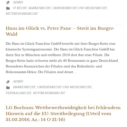
ADMIN

CATEGORY
IT RECHT
MARKENRECHT
URHEBERRECHT UND MEDIENRECHT

,
,
,
WETTBEWERBSRECHT
Hans im Glück vs. Peter Pane – Streit im Burger-
Wald
Die Hans im Glück Franchise GmbH betreibt mit ihrer Burger-Kette eine
klassische Systemgastronomie. Die Hans im Glück Franchise GmbH hat
ihren Sitz in München und eröffnete 2010 dort ihre erste Filiale. Die
Burger-Kette hatte teilweise mehr als 40 Restaurants in ganz Deutschland.
Besonderes Kennzeichen der Filialen sind das Birkenholz- und
Birkenstamm-Dekor. Die Filialen sind derart…
ADMIN

CATEGORY
MARKENRECHT
URHEBERRECHT UND MEDIENRECHT

,
,
VERTRAGSRECHT
WETTBEWERBSRECHT
,
LG Bochum: Wettbewerbswidrigkeit bei fehlendem
Hinweis auf die EU-Streitbeilegung (Urteil vom
31.03.2016, Az.: 14 O 21/16)