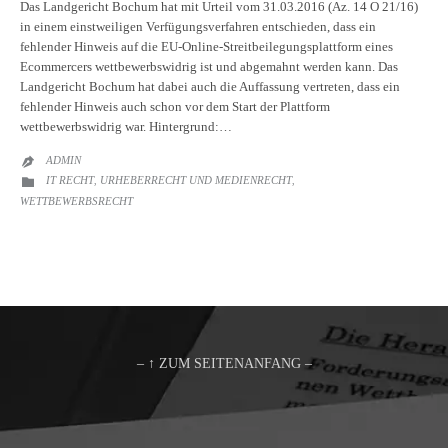
Das Landgericht Bochum hat mit Urteil vom 31.03.2016 (Az. 14 O 21/16)
in einem einstweiligen Verfügungsverfahren entschieden, dass ein
fehlender Hinweis auf die EU-Online-Streitbeilegungsplattform eines
Ecommercers wettbewerbswidrig ist und abgemahnt werden kann. Das
Landgericht Bochum hat dabei auch die Auffassung vertreten, dass ein
fehlender Hinweis auch schon vor dem Start der Plattform
wettbewerbswidrig war. Hintergrund:…
ADMIN

CATEGORY
IT RECHT
URHEBERRECHT UND MEDIENRECHT

,
,
WETTBEWERBSRECHT
– ↑ ZUM SEITENANFANG –