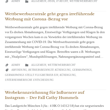
CATEGORY
ADMIN
ALLGEMEIN
INSTA
IT RECHT
WETTBEWERBSRECHT

,
,
,

Wettbewerbszentrale geht gegen irreführende
Werbung mit Corona-Bezug vor
Wettbewerbszentrale geht gegen irreführende Werbung mit Corona-Bezug
vor Es drohen Abmahnungen, Einstweilige Verfügungen und Klagen In den
vergangenen Wochen kam es zu Vorwürfen der irreführenden Werbung im
Zusammenhang mit COVID-19. Die Wettbwerbszentrale geht gegen
irreführende Werbung mit Corona-Bezug vor. Es drohen Abmahnungen,
Einstweilige Verfügungen und Klagen. Betroffen waren z.B. Werbungen
mit „Vitalpilzen“, Mundspühllösungen, Nahrungsergänzungsmittel und…
CATEGORY
ADMIN
ALLGEMEIN
WETTBEWERBSRECHT

,

CATEGORY
ABFINDUNG
BETRIEBSBEDINGTE KÜNDIGUNG
GERMANWINGS

,
,
,
GERMANWINGS STELLT FLUGBETRIEB EIN
KÜNDIGUNG
,
,
UNTERNEHMERISCHE ENTSCHEIDUNG
Werbekennzeichnung für Influencer auf
Instagram – Der Fall Cathy Hummels
Das Landgericht München I (Az.: 4 HK O 14312/18) hat ein wegweisendes