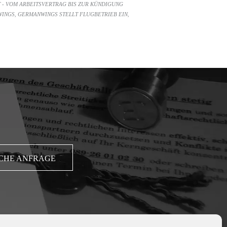
 - VOM ARBEITSVERTRAG BIS ZUR KÜNDIGUNG
WINGS
GERMANWINGS STELLT FLUGBETRIEB EIN
,
,
CHE ANFRAGE