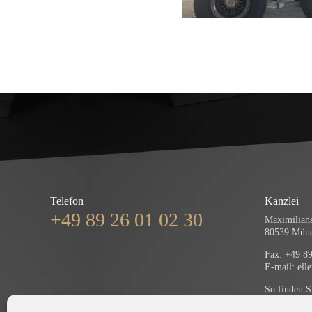
Telefon
Kanzlei
+49 89 26 01 02 30
Maximilians
80539 Mün
Fax: +49 89
E-mail:
ell
So finden S