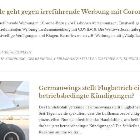
le geht gegen irreführende Werbung mit Coro
irreführende Werbung mit Corona-Bezug vor Es drohen Abmahnungen, Einstweilig
irreführenden Werbung im Zusammenhang mit COVID-19. Die Wettbwerbszentrale 
stweilige Verfügungen und Klagen. Betroffen waren z.B. Werbungen mit „Vitalpi
ETTBEWERBSRECHT
GTE KÜNDIGUNG
GERMANWINGS
GERMANWINGS STELLT FLUGBETRIEB EIN
KÜNDIGU
,
,
,
Germanwings stellt Flugbetrieb ei
betriebsbedingte Kündigungen?
Das Handelsblatt verkündet: Germanwings stellt Flugbetrie
Seit Tagen wurde spekuliert, dass die Lufthansa beabsichti
einzustellen. Nunmehr berichtet das Handelsblatt, was befür
drohen jetzt betriebsbedingte Kündigungen? Die Schließung
Reaktion auf die weiter…