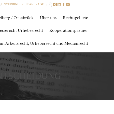

UNVERBINDLICHE ANFRAGE →





Skip
lberg / Osnabrück
Über uns
Rechtsgebiete
to
content
esserecht Urheberrecht
Kooperationspartner
zum Arbeitsrecht, Urheberrecht und Medienrecht
NTSCHEIDUNG