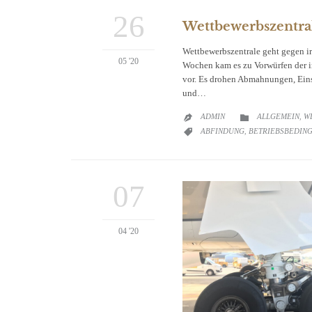
26
Wettbewerbszentra
Wettbewerbszentrale geht gegen 
05 '20
Wochen kam es zu Vorwürfen der 
vor. Es drohen Abmahnungen, Ein
und…
CATEGORY
ADMIN
ALLGEMEIN
W

,

CATEGORY
ABFINDUNG
BETRIEBSBEDIN

,
07
04 '20