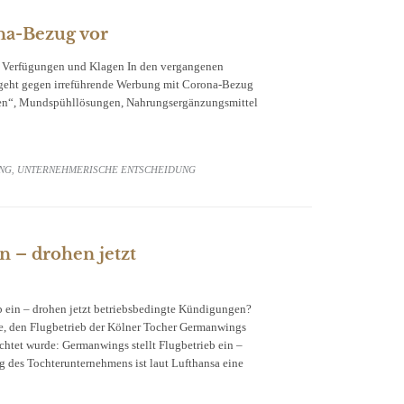
na-Bezug vor
e Verfügungen und Klagen In den vergangenen
geht gegen irreführende Werbung mit Corona-Bezug
lzen“, Mundspühllösungen, Nahrungsergänzungsmittel
NG
UNTERNEHMERISCHE ENTSCHEIDUNG
,
n – drohen jetzt
b ein – drohen jetzt betriebsbedingte Kündigungen?
ge, den Flugbetrieb der Kölner Tocher Germanwings
chtet wurde: Germanwings stellt Flugbetrieb ein –
 des Tochterunternehmens ist laut Lufthansa eine