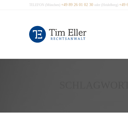
+49 89 26 01 02 30
+49 
TELEFON (München)
oder (Heidelberg)
SCHLAGWOR