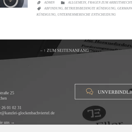
CATEGORY
ADMIN
ALLGEMEIN
FRAGEN ZUM ARBEITSRECHT

,

CATEGORY
ABFINDUNG
BETRIEBSBEDINGTE KÜNDIGUNG
GERMAN

,
,
KÜNDIGUNG
UNTERNEHMERISCHE ENTSCHEIDUNG
,
– ↑ ZUM SEITENANFANG –

UNVERBINDLI
traße 25
chen
 26 01 02 31
er@kanzlei-glockenbachviertel.de
ie uns →