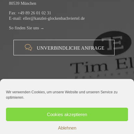
80539 München
Fax: +49 89 26 01 02 31
E-mail:
eller@kanzlei-glockenbachviertel.de
So finden Sie uns →

UNVERBINDLICHE ANFRAGE
Wir verwenden Cookies, um unsere Website und unseren Service zu
optimieren.
© 2015 RECHTSANWALT TIM ELLER |
IMPRESSUM
|
DATENSCHUTZ
Cookies akzeptieren
Ablehnen