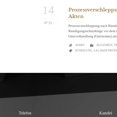
14
Prozessverschleppu
Akten
07 '21
Prozessverschleppung nach Kündig
Kündigungsschutzklage vor dem zus
Güteverhandlung (Gütetermin) anz
CATEGORY
ADMIN
ALLGEMEIN
F

,

CATEGORY
KÜNDIGUNG
LAG BADENWÜR

,
Telefon
Kanzlei