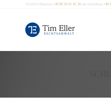
+49 89 26 01 02 30
+49 
TELEFON (München)
oder (Heidelberg)
SCH