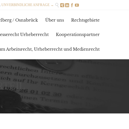

UNVERBINDLICHE ANFRAGE →





Skip
lberg / Osnabrück
Über uns
Rechtsgebiete
to
content
esserecht Urheberrecht
Kooperationspartner
zum Arbeitsrecht, Urheberrecht und Medienrecht
TEIL