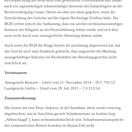
Rechtsprechung des BGH setzt eine gewillkürte Prozessstandschaft immer
auch ein eigenständiges schutzwürdiges Interesse des Ermächtigten an der
Rechtsverfolgung voraus. Dieses sei aber nur dann gegeben, wenn die
Entscheidung des Gerichts auf die eigene Rechtslage Einfluss habe. Der
BGH vertritt jedoch die Auffassung, dass ein solches rechtsschutzwürdiges
Interesse der Klägerin an der Prozessführung fehlen würde und sich dies
auch nicht durch eine unentgeltliche Abtretung ändern würde.
Auch wenn der BGH die Klage bereits als unzulässig abgewiesen hat, hat
das Gericht auch zum Ausdruck gebracht, dass angesichts der Häufung
aussagekräftiger Indizien ein Rechtsfehler des Berufungsgerichts nicht
ersichtlich sei.
Vorinstanzen:
Amtsgericht Bautzen – Urteil vom 21. November 2014 – 20 C 701/12
Landgericht Görlitz – Urteil vom 29. Juli 2015 – 2 S 213/14
Zusammenfassung:
Das bieten auf eine Ebay-Auktion, in der Annahme, diese werde vorzeitig
abgebrochen, um im Anschluss gezielt Schadensersatz zu fordern (sog.
„Abbruchjagd“), kann rechtsmissbräuchlich sein. Schadensersatzansprüche
des vermeintlichen Bieters bestehen in diesem Fall nicht.