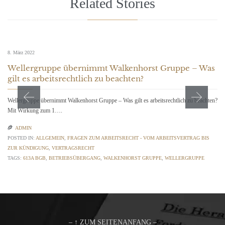
Related Stories
8. März 2022
Wellergruppe übernimmt Walkenhorst Gruppe – Was
gilt es arbeitsrechtlich zu beachten?
Wellergruppe übernimmt Walkenhorst Gruppe – Was gilt es arbeitsrechtlich zu beachten?
Mit Wirkung zum 1….

ADMIN
POSTED IN:
ALLGEMEIN
,
FRAGEN ZUM ARBEITSRECHT - VOM ARBEITSVERTRAG BIS
ZUR KÜNDIGUNG
,
VERTRAGSRECHT
TAGS:
613A BGB
,
BETRIEBSÜBERGANG
,
WALKENHORST GRUPPE
,
WELLERGRUPPE
– ↑ ZUM SEITENANFANG –