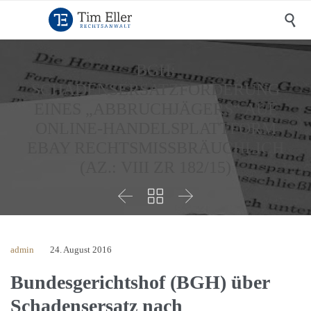

BGH:
SCHADENSERSATZFORDERUNG
EINES „ABBRUCHJÄGERS“ AUF
ONLINE-HANDELSPLATTFORM
EBAY RECHTSMISSBRÄUCHLICH
(AZ.: VIII ZR 182/15)



admin
24. August 2016
Bundesgerichtshof (BGH) über
Schadensersatz nach