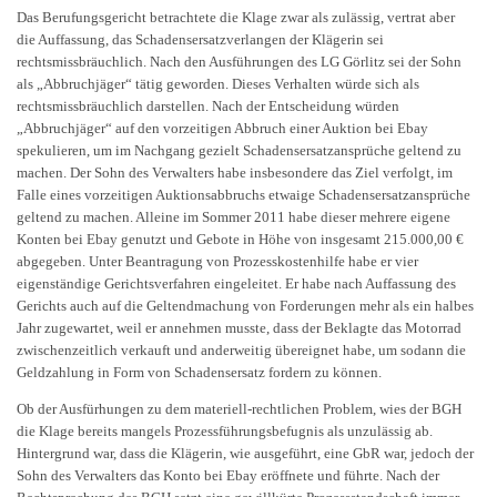
Das Berufungsgericht betrachtete die Klage zwar als zulässig, vertrat aber
die Auffassung, das Schadensersatzverlangen der Klägerin sei
rechtsmissbräuchlich. Nach den Ausführungen des LG Görlitz sei der Sohn
als „Abbruchjäger“ tätig geworden. Dieses Verhalten würde sich als
rechtsmissbräuchlich darstellen. Nach der Entscheidung würden
„Abbruchjäger“ auf den vorzeitigen Abbruch einer Auktion bei Ebay
spekulieren, um im Nachgang gezielt Schadensersatzansprüche geltend zu
machen. Der Sohn des Verwalters habe insbesondere das Ziel verfolgt, im
Falle eines vorzeitigen Auktionsabbruchs etwaige Schadensersatzansprüche
geltend zu machen. Alleine im Sommer 2011 habe dieser mehrere eigene
Konten bei Ebay genutzt und Gebote in Höhe von insgesamt 215.000,00 €
abgegeben. Unter Beantragung von Prozesskostenhilfe habe er vier
eigenständige Gerichtsverfahren eingeleitet. Er habe nach Auffassung des
Gerichts auch auf die Geltendmachung von Forderungen mehr als ein halbes
Jahr zugewartet, weil er annehmen musste, dass der Beklagte das Motorrad
zwischenzeitlich verkauft und anderweitig übereignet habe, um sodann die
Geldzahlung in Form von Schadensersatz fordern zu können.
Ob der Ausfürhungen zu dem materiell-rechtlichen Problem, wies der BGH
die Klage bereits mangels Prozessführungsbefugnis als unzulässig ab.
Hintergrund war, dass die Klägerin, wie ausgeführt, eine GbR war, jedoch der
Sohn des Verwalters das Konto bei Ebay eröffnete und führte. Nach der