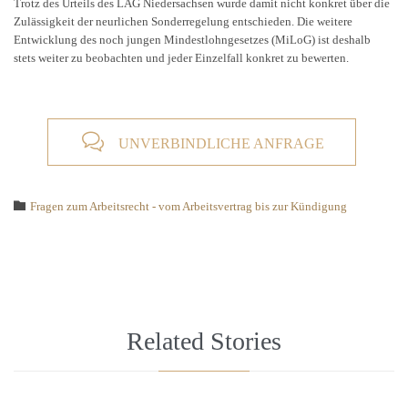
Trotz des Urteils des LAG Niedersachsen wurde damit nicht konkret über die
Zulässigkeit der neurlichen Sonderregelung entschieden. Die weitere
Entwicklung des noch jungen Mindestlohngesetzes (MiLoG) ist deshalb
stets weiter zu beobachten und jeder Einzelfall konkret zu bewerten.

UNVERBINDLICHE ANFRAGE
Category

Fragen zum Arbeitsrecht - vom Arbeitsvertrag bis zur Kündigung
Related Stories