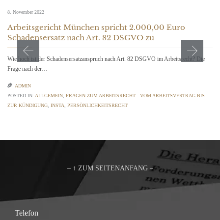
8. November 2022
Arbeitsgericht München spricht 2.000,00 Euro
Schadensersatz nach Art. 82 DSGVO zu
Wie hoch ist der Schadensersatzanspruch nach Art. 82 DSGVO im Arbeitsrecht? Die
Frage nach der…

ADMIN
POSTED IN:
ALLGEMEIN
,
FRAGEN ZUM ARBEITSRECHT - VOM ARBEITSVERTRAG BIS
ZUR KÜNDIGUNG
,
INSTA
,
PERSÖNLICHKEITSRECHT
– ↑ ZUM SEITENANFANG –
Telefon