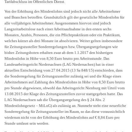
Tarifabschluss im Öffentlichen Dienst.
Von der Erhöhung des Mindestlohns sind jedoch nicht alle Arbeitnehmer
und Branchen betroffen. Grundsätzlich gilt der gesetzliche Mindestlohn für
alle volljährigen Arbeitnehmer. Ausgenommen hiervon sind jedoch
Langzeitarbeitslose nach einer Arbeitsaufnahme in den ersten sechs
Monaten, Azubis, Personen, die ein Pflichtpraktikum oder ein Praktikum,
welches kürzer als drei Monate ist absolvieren. Weiter gelten insbesondere
für Zeitungszusteller Sonderregelungen bzw. Übergangsregelungen wie
bisher. Zeitungsboten erhalten zwar ab dem 1.1.2017 den bisherigen
Mindestlohn in Höhe von 8,50 Euro brutto pro Arbeitsstunde. Das
Landesarbeitsgericht Niedersachsen (LAG Niedersachen) hat in einer
aktuellen Entscheidung vom 27.04.2015 (13 Sa 848/15) entschieden, dass
die Sonderregelung für Zeitungszusteller zulässig sei und die Klage eines
Arbeitnehmers auf Zahlung des Mindestlohns in Höhe von 8,50 Euro brutto
pro Stunde abgewiesen, obwohl das Arbeitsgericht Nienburg mit Urteil vom
13.08.2015 der Klage des Zeitungszustellers zuvor stattgegeben hatte. Das
LAG Niedersachsen sah die Übergangsregelung des § 24 Abs. 2
Mindestlohngesetz – MiLoG) als zulässig an. Nunmehr steht eine neuerliche
Sonderregelung für Zeitungszusteller im Raum, so das diese voraussichtlich
wiederum nicht von der Erhöhung des Mindestlohns auf € 8,84 Euro pro
Stunde umfasst sein werden.