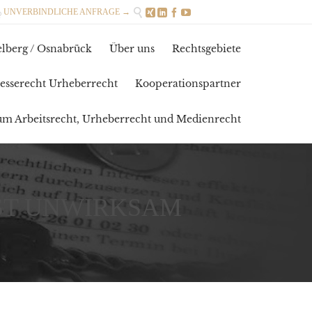

UNVERBINDLICHE ANFRAGE →





Skip
lberg / Osnabrück
Über uns
Rechtsgebiete
to
content
esserecht Urheberrecht
Kooperationspartner
zum Arbeitsrecht, Urheberrecht und Medienrecht
IST UNWIRKSAM