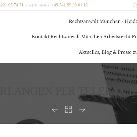
6221 65 74 71
+49 541 99 98 01 12
oder (Osnabrück)
Rechtsanwalt München / Heide
Kontakt Rechtsanwalt München Arbeitsrecht Pr
Aktuelles, Blog & Presse 
RLANGEN PER TELEFAX 


