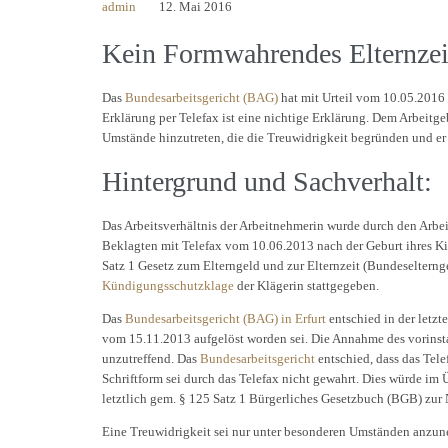
admin
12. Mai 2016
Kein Formwahrendes
Elternzei
Das
Bundesarbeitsgericht (BAG)
hat mit Urteil vom 10.05.2016 
Erklärung per Telefax ist eine nichtige Erklärung. Dem Arbeitg
Umstände hinzutreten, die die Treuwidrigkeit begründen und er s
Hintergrund und Sachverhalt:
Das Arbeitsverhältnis der Arbeitnehmerin wurde durch den Arbe
Beklagten mit Telefax vom 10.06.2013 nach der Geburt ihres Kin
Satz 1 Gesetz zum Elterngeld und zur Elternzeit (Bundeselternge
Kündigungsschutzklage
der Klägerin stattgegeben.
Das
Bundesarbeitsgericht (BAG) in Erfurt
entschied in der letzt
vom 15.11.2013 aufgelöst worden sei. Die Annahme des vorins
unzutreffend. Das
Bundesarbeitsgericht
entschied, dass das Tel
Schriftform sei durch das Telefax nicht gewahrt. Dies würde im
letztlich gem. § 125 Satz 1 Bürgerliches Gesetzbuch (BGB) zur
Eine Treuwidrigkeit sei nur unter besonderen Umständen anzune