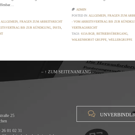
 offenbar…

ADMIN
POSTED IN:
ALLGEMEIN
,
FRAGEN ZUM ARB
:
ALLGEMEIN
,
FRAGEN ZUM ARBEITSRECHT
- VOM ARBEITSVERTRAG BIS ZUR KÜNDIG
EITSVERTRAG BIS ZUR KÜNDIGUNG
,
INSTA
,
VERTRAGSRECHT
HT
TAGS:
613A BGB
,
BETRIEBSÜBERGANG
,
WALKENHORST GRUPPE
,
WELLERGRUPPE
– ↑ ZUM SEITENANFANG –

UNVERBINDLI
traße 25
chen
 26 01 02 31