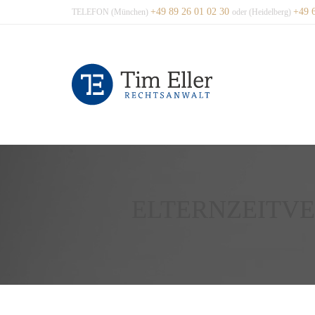
+49 89 26 01 02 30
+49 
TELEFON (München)
oder (Heidelberg)
ELTERNZEITVE