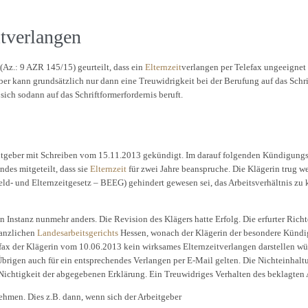
t
verlangen
(Az.: 9 AZR 145/15) geurteilt, dass ein
Elternzeit
verlangen per Telefax ungeeignet 
eber kann grundsätzlich nur dann eine Treuwidrigkeit bei der Berufung auf das Sch
ich sodann auf das Schriftformerfordernis beruft.
itgeber mit Schreiben vom 15.11.2013 gekündigt. Im darauf folgenden Kündigungsre
des mitgeteilt, dass sie
Elternzeit
für zwei Jahre beanspruche. Die Klägerin trug we
ld- und Elternzeitgesetz – BEEG) gehindert gewesen sei, das Arbeitsverhältnis zu 
en Instanz nunmehr anders. Die Revision des Klägers hatte Erfolg. Die erfurter Rich
tanzlichen
Landesarbeitsgerichts
Hessen, wonach der Klägerin der besondere Kündi
efax der Klägerin vom 10.06.2013 kein wirksames Elternzeitverlangen darstellen wü
 Übrigen auch für ein entsprechendes Verlangen per E-Mail gelten. Die Nichteinhalt
 Nichtigkeit der abgegebenen Erklärung. Ein Treuwidriges Verhalten des beklagten
hmen. Dies z.B. dann, wenn sich der Arbeitgeber