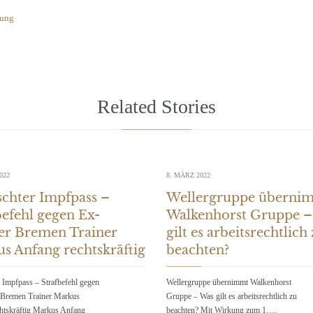
gung
Related Stories
022
8. MÄRZ 2022
schter Impfpass –
Wellergruppe überni
befehl gegen Ex-
Walkenhorst Gruppe –
r Bremen Trainer
gilt es arbeitsrechtlich
s Anfang rechtskräftig
beachten?
 Impfpass – Strafbefehl gegen
Wellergruppe übernimmt Walkenhorst
 Bremen Trainer Markus
Gruppe – Was gilt es arbeitsrechtlich zu
htskräftig Markus Anfang
beachten? Mit Wirkung zum 1….