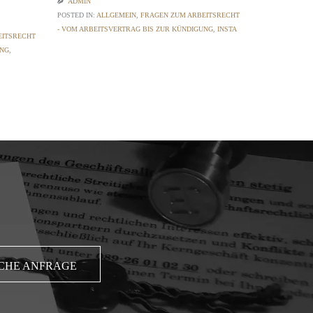

ADMIN
POSTED IN:
AL
POSTED IN:
ALLGEMEIN
,
FRAGEN ZUM ARBEITSRECHT
- VOM ARBEIT
- VOM ARBEITSVERTRAG BIS ZUR KÜNDIGUNG
,
INSTA
TAGS:
AUSSCHL
EITSRECHT
VERFALLFRIST
UNG
,
CHE ANFRAGE