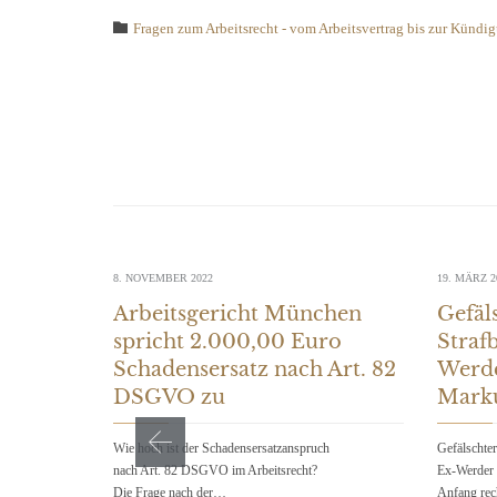
Category

Fragen zum Arbeitsrecht - vom Arbeitsvertrag bis zur Kündi
8. NOVEMBER 2022
19. MÄRZ 2
Arbeitsgericht München
Gefäl
spricht 2.000,00 Euro
Straf
Schadensersatz nach Art. 82
Werde
DSGVO zu
Marku
Wie hoch ist der Schadensersatzanspruch
Gefälschter
nach Art. 82 DSGVO im Arbeitsrecht?
Ex-Werder
Die Frage nach der…
Anfang rec