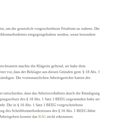
ist, um die gesetzlich vorgeschriebene Fristform zu wahren. Die
riftformerfordernis entgegengehalten werden, wenn besondere
chtsstreit machte die Klägerin geltend, sie habe dem
iter vor, dass der Beklagte aus diesen Gründen gem. § 18 Abs. 1
kündigen. Die vorinstanzlichen Arbeitsgerichte hatten der
ter entschieden, dass das Arbeitsverhältnis durch die Kündigung
gungsschutz des § 18 Abs. 1 Satz 1 BEEG zugestanden habe sei
rde. Die in § 16 Abs. 1 Satz 1 BEEG vorgeschriebene
ung des Schriftformerfordernisses des § 16 Abs. 1 BEEG führe
 Arbeitgebers konnte das
BAG
nicht erkennnen.