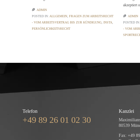
akzeptiert

ADMIN
POSTED IN:
ALLGEMEIN
,
FRAGEN ZUM ARBEITSRECHT

ADMIN
- VOM ARBEITSVERTRAG BIS ZUR KÜNDIGUNG
,
INSTA
,
POSTED IN
PERSÖNLICHKEITSRECHT
- VOM ARB
SPORTREC
Telefon
Kanzlei
+49 89 26 01 02 30
Maximilians
80539 Mün
Fax: +49 89