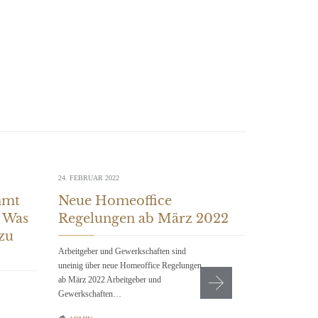
24. FEBRUAR 2022
18. FEBRUAR 2
mmt
Neue Homeoffice
Achtung
 Was
Regelungen ab März 2022
Arbeitsr
 zu
Arbeitgeber und Gewerkschaften sind
Achtung! Friste
uneinig über neue Homeoffice Regelungen
Versäumen Sie a
ab März 2022 Arbeitgeber und
Fehler sind spä
Gewerkschaften…

ADMIN