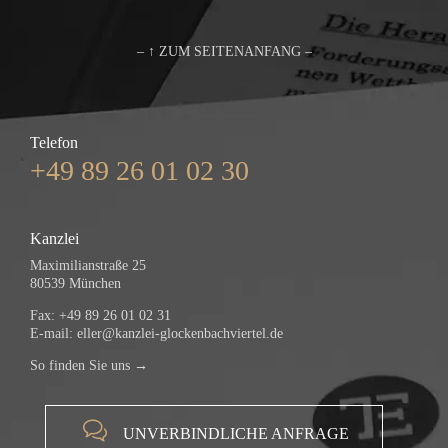
– ↑ ZUM SEITENANFANG –
Telefon
+49 89 26 01 02 30
Kanzlei
Maximilianstraße 25
80539 München
Fax: +49 89 26 01 02 31
E-mail:
eller@kanzlei-glockenbachviertel.de
So finden Sie uns →

UNVERBINDLICHE ANFRAGE