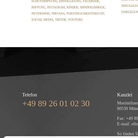
SCHUTZIMPFUNG
,
EINWILLIGUNG
,
FACEBOOK
,
JERUSALE
IMFPUNG
,
INSTAGRAM
,
KINDER
,
MINDERJÄHRIGE
,
DARLEGUN
NEVERMIND
,
NIRVANA
,
PERSÖNLICHKEITSRECHT
,
SOCIAL MEDIA
,
TIKTOK
,
YOUTUBE
Telefon
Kanzlei
+49 89 26 01 02 30
Maximilians
80539 Mün
Fax: +49 89
E-mail:
ell
So finden S