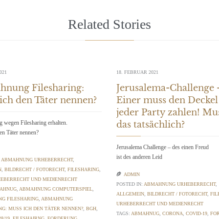
Related Stories
021
18. FEBRUAR 2021
nung Filesharing:
Jerusalema-Challenge 
ich den Täter nennen?
Einer muss den Deckel
jeder Party zahlen! Mu
wegen Filesharing erhalten.
das tatsächlich?
en Täter nennen?
Jerusalema Challenge – des einen Freud
ist des anderen Leid
:
ABMAHNUNG URHEBERRECHT
,
N
,
BILDRECHT / FOTORECHT
,
FILESHARING
,

ADMIN
EBERRECHT UND MEDIENRECHT
POSTED IN:
ABMAHNUNG URHEBERRECHT
,
AHNUG
,
ABMAHNUNG COMPUTERSPIEL
,
ALLGEMEIN
,
BILDRECHT / FOTORECHT
,
FIL
G FILESHARING
,
ABMAHNUNG
URHEBERRECHT UND MEDIENRECHT
NG: MUSS ICH DEN TÄTER NENNEN?
,
BGH
,
TAGS:
ABMAHNUG
,
CORONA
,
COVID-19
,
FO
28/19
,
FILESHAIRNG
,
FORDERUNG
,