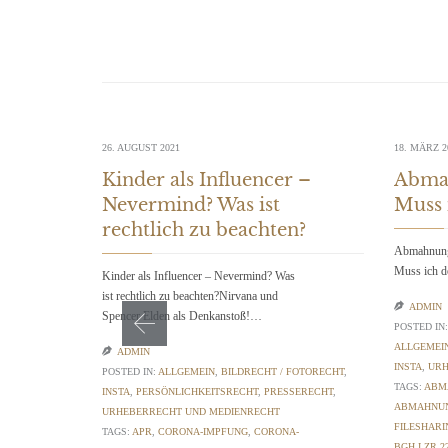
26. AUGUST 2021
18. MÄRZ 2
Kinder als Influencer –
Abmah
Nevermind? Was ist
Muss 
rechtlich zu beachten?
Abmahnung 
Muss ich d
Kinder als Influencer – Nevermind? Was
ist rechtlich zu beachten?Nirvana und

ADMIN
Spencer Elden als Denkanstoß!…
POSTED IN
ALLGEMEI

ADMIN
INSTA
,
URH
POSTED IN:
ALLGEMEIN
,
BILDRECHT / FOTORECHT
,
TAGS:
ABM
INSTA
,
PERSÖNLICHKEITSRECHT
,
PRESSERECHT
,
ABMAHNUN
URHEBERRECHT UND MEDIENRECHT
FILESHARI
TAGS:
APR
,
CORONA-IMPFUNG
,
CORONA-
BGH I ZR 2