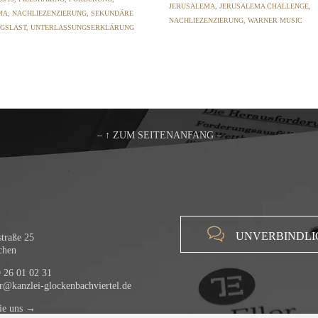
JERUSALEMA
,
JERUSALEMA CHALLENGE
,
MA
,
NACHLIEZENZIERUNG
,
SEKUNDÄRE
NACHLIEZENZIERUNG
,
WARNER MUSIC
GSLAST
,
UNTERLASSUNGSERKLÄRUNG
– ↑ ZUM SEITENANFANG –

UNVERBINDLI
traße 25
chen
 26 01 02 31
er@kanzlei-glockenbachviertel.de
ie uns →