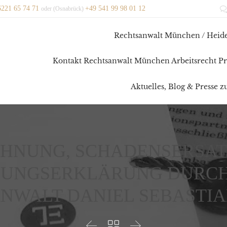
6221 65 74 71
+49 541 99 98 01 12
oder (Osnabrück)
Rechtsanwalt München / Heide
Kontakt Rechtsanwalt München Arbeitsrecht Pr
Aktuelles, Blog & Presse 
HNUNG, SCHADENSERSAT
UNGSERKLÄRUNG DURCH 
NWALT DANIEL SEBASTIA


