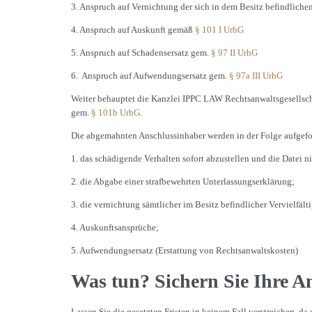
3. Anspruch auf Vernichtung der sich in dem Besitz befindliche
4. Anspruch auf Auskunft gemäß
§ 101 I UrhG
5. Anspruch auf Schadensersatz gem.
§ 97 II UrhG
6. Anspruch auf Aufwendungsersatz gem.
§ 97a III UrhG
Weiter behauptet die Kanzlei IPPC LAW Rechtsanwaltsgesellsc
gem.
§ 101b UrhG
.
Die abgemahnten Anschlussinhaber werden in der Folge aufgefor
1. das schädigende Verhalten sofort abzustellen und die Datei n
2. die Abgabe einer strafbewehrten Unterlassungserklärung;
3. die vernichtung sämtlicher im Besitz befindlicher Vervielfäl
4. Auskunftsansprüche;
5. Aufwendungsersatz (Erstattung von Rechtsanwaltskosten)
Was tun? Sichern Sie Ihre A
Lassen Sie die gesetzten Fristen in keinem Fall verstreichen, d