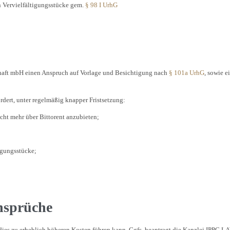
n Vervielfältigungsstücke gem.
§ 98 I UrhG
haft mbH einen Anspruch auf Vorlage und Besichtigung nach
§ 101a UrhG
, sowie 
dert, unter regelmäßig knapper Fristsetzung:
icht mehr über Bittorent anzubieten;
tigungsstücke;
nsprüche
a dies zu erheblich höheren Kosten führen kann. Ggfs. beantragt die Kanzlei IPPC L