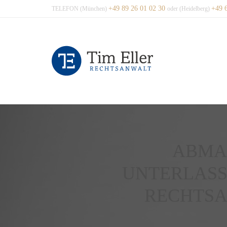
+49 89 26 01 02 30
+49 
TELEFON (München)
oder (Heidelberg)
ABMA
UNTERLASS
RECHTSA