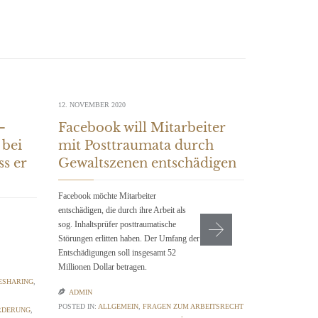
12. NOVEMBER 2020
–
Facebook will Mitarbeiter
 bei
mit Posttraumata durch
ss er
Gewaltszenen entschädigen
Facebook möchte Mitarbeiter
entschädigen, die durch ihre Arbeit als
sog. Inhaltsprüfer posttraumatische
Störungen erlitten haben. Der Umfang der
28. MÄRZ 2020
Entschädigungen soll insgesamt 52
Millionen Dollar betragen.
Hilfen 
ESHARING
,
Kreativ

ADMIN
POSTED IN:
ALLGEMEIN
,
FRAGEN ZUM ARBEITSRECHT
RDERUNG
,