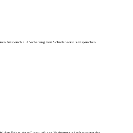
einen Anspruch auf Sicherung von Schadensersatzansprüchen
AW den Erlass einer Einstweiligen Verfügung oder bestreitet das