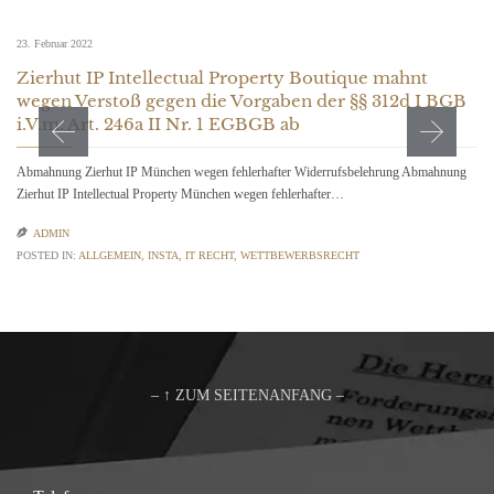
23. Februar 2022
Zierhut IP Intellectual Property Boutique mahnt
wegen Verstoß gegen die Vorgaben der §§ 312d I BGB
i.V.m. Art. 246a II Nr. 1 EGBGB ab
Abmahnung Zierhut IP München wegen fehlerhafter Widerrufsbelehrung Abmahnung
Zierhut IP Intellectual Property München wegen fehlerhafter…

ADMIN
POSTED IN:
ALLGEMEIN
,
INSTA
,
IT RECHT
,
WETTBEWERBSRECHT
– ↑ ZUM SEITENANFANG –