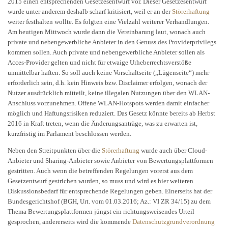
2015 einen entsprechenden Gesetzesentwurf vor. Dieser Gesetzesentwurf
wurde unter anderem deshalb scharf kritisiert, weil er an der
Störerhaftung
weiter festhalten wollte. Es folgten eine Vielzahl weiterer Verhandlungen.
Am heutigen Mittwoch wurde dann die Vereinbarung laut, wonach auch
private und nebengewerbliche Anbieter in den Genuss des Providerprivilegs
kommen sollen. Auch private und nebengewerbliche Anbieter sollen als
Acces-Provider gelten und nicht für etwaige Urheberrechtsverstöße
unmittelbar haften. So soll auch keine Vorschaltseite („Lügenseite“) mehr
erforderlich sein, d.h. kein Hinweis bzw. Disclaimer erfolgen, wonach der
Nutzer ausdrücklich mitteilt, keine illegalen Nutzungen über den WLAN-
Anschluss vorzunehmen. Offene WLAN-Hotspots werden damit einfacher
möglich und Haftungsrisiken reduziert. Das Gesetz könnte bereits ab Herbst
2016 in Kraft treten, wenn die Änderungsanträge, was zu erwarten ist,
kurzfristig im Parlament beschlossen werden.
Neben den Streitpunkten über die
Störerhaftung
wurde auch über Cloud-
Anbieter und Sharing-Anbieter sowie Anbieter von Bewertungsplattformen
gestritten. Auch wenn die betreffenden Regelungen vorerst aus dem
Gesetzentwurf gestrichen wurden, so muss und wird es hier weiteren
Diskussionsbedarf für entsprechende Regelungen geben. Einerseits hat der
Bundesgerichtshof (BGH, Urt. vom 01.03.2016; Az.: VI ZR 34/15) zu dem
Thema Bewertungsplattformen jüngst ein richtungsweisendes Urteil
gesprochen, andererseits wird die kommende
Datenschutzgrundverordnung