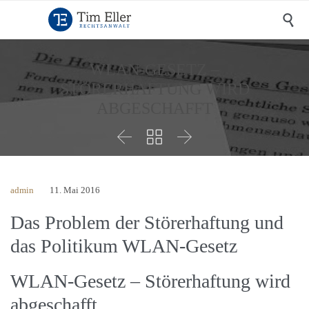

WLAN-GESETZ –
STÖRERHAFTUNG WIRD
ABGESCHAFFT



admin
11. Mai 2016
Das Problem der
Störerhaftung
und
das Politikum WLAN-Gesetz
WLAN-Gesetz – Störerhaftung wird
abgeschafft