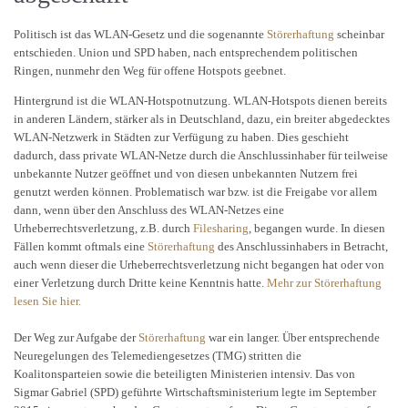
Politisch ist das WLAN-Gesetz und die sogenannte
Störerhaftung
scheinbar
entschieden. Union und SPD haben, nach entsprechendem politischen
Ringen, nunmehr den Weg für offene Hotspots geebnet.
Hintergrund ist die WLAN-Hotspotnutzung. WLAN-Hotspots dienen bereits
in anderen Ländern, stärker als in Deutschland, dazu, ein breiter abgedecktes
WLAN-Netzwerk in Städten zur Verfügung zu haben. Dies geschieht
dadurch, dass private WLAN-Netze durch die Anschlussinhaber für teilweise
unbekannte Nutzer geöffnet und von diesen unbekannten Nutzern frei
genutzt werden können. Problematisch war bzw. ist die Freigabe vor allem
dann, wenn über den Anschluss des WLAN-Netzes eine
Urheberrechtsverletzung, z.B. durch
Filesharing
, begangen wurde. In diesen
Fällen kommt oftmals eine
Störerhaftung
des Anschlussinhabers in Betracht,
auch wenn dieser die Urheberrechtsverletzung nicht begangen hat oder von
einer Verletzung durch Dritte keine Kenntnis hatte.
Mehr zur Störerhaftung
lesen Sie hier.
Der Weg zur Aufgabe der
Störerhaftung
war ein langer. Über entsprechende
Neuregelungen des Telemediengesetzes (TMG) stritten die
Koalitonsparteien sowie die beteiligten Ministerien intensiv. Das von
Sigmar Gabriel (SPD) geführte Wirtschaftsministerium legte im September